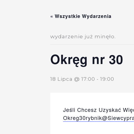
Przejdź
Do
« Wszystkie Wydarzenia
Treści
wydarzenie już minęło.
Okręg nr 30
18 Lipca @ 17:00
-
19:00
Jeśli Chcesz Uzyskać Więc
Okreg30rybnik@siewcypr