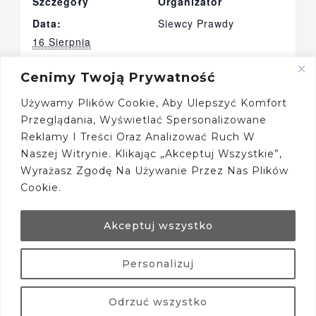
Szczegóły
Organizator
Data:
Siewcy Prawdy
16 Sierpnia
Czas:
Cenimy Twoją Prywatność
16:00 - 18:00
Witryna
Używamy Plików Cookie, Aby Ulepszyć Komfort
Internetowa:
Przeglądania, Wyświetlać Spersonalizowane
Polskadb.pl/spotkani
Reklamy I Treści Oraz Analizować Ruch W
A/
Naszej Witrynie. Klikając „Akceptuj Wszystkie”,
Miejsce
Wyrażasz Zgodę Na Używanie Przez Nas Plików
Cookie.
Łącko Oberża
Łącko 263
Łącko
,
Akceptuj wszystko
Personalizuj
Okręg Nr 1
Okręg Nr 36
Odrzuć wszystko