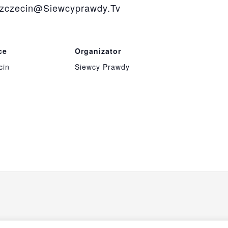
szczecin@siewcyprawdy.tv
ce
Organizator
cin
Siewcy Prawdy