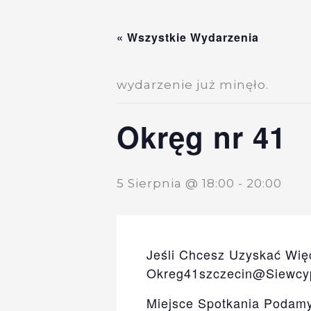
Przejdź
Do
« Wszystkie Wydarzenia
Treści
wydarzenie już minęło.
Okręg nr 41
5 Sierpnia @ 18:00
-
20:00
Jeśli Chcesz Uzyskać Więc
Okreg41szczecin@siewcy
Miejsce Spotkania Podam