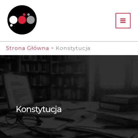
Przejdź
Do
Treści
Strona Główna
Konstytucja
Konstytucja