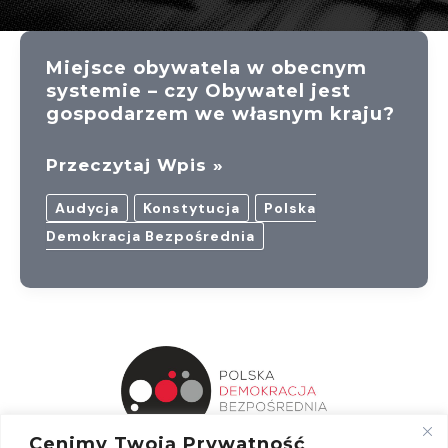
Miejsce obywatela w obecnym
systemie – czy Obywatel jest
gospodarzem we własnym kraju?
Miejsce
Przeczytaj Wpis »
Obywatela
Audycja
Konstytucja
Polska
W
Demokracja Bezpośrednia
Obecnym
Systemie
–
Czy
Obywatel
Jest
Gospodarzem
Cenimy Twoją Prywatność
We