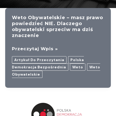
Weto Obywatelskie – masz prawo
powiedzieć NIE. Dlaczego
obywatelski sprzeciw ma dziś
znaczenie
Weto
Przeczytaj Wpis »
Obywatelskie
Artykuł Do Przeczytania
Polska
–
Demokracja Bezpośrednia
Weto
Weto
Masz
Obywatelskie
Prawo
Powiedzieć
NIE.
Dlaczego
Obywatelski
Sprzeciw