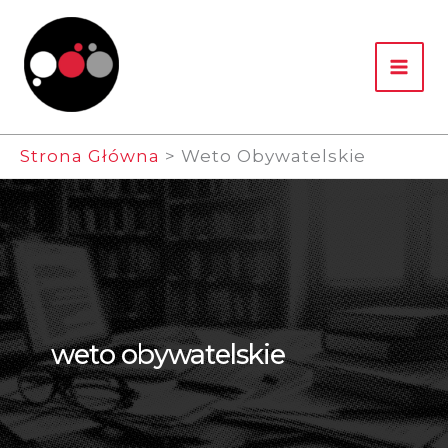
Przejdź
Do
Treści
Strona Główna
Weto Obywatelskie
weto obywatelskie