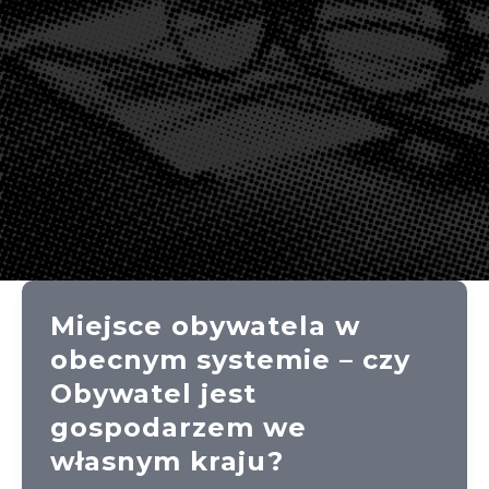
Miejsce obywatela w
obecnym systemie – czy
Obywatel jest
gospodarzem we
własnym kraju?