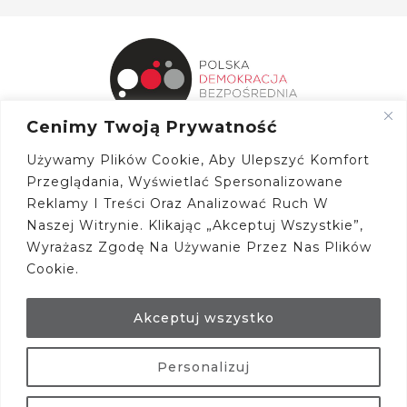
Cenimy Twoją Prywatność
Strona Główna
Używamy Plików Cookie, Aby Ulepszyć Komfort
Przeglądania, Wyświetlać Spersonalizowane
O Nas
Reklamy I Treści Oraz Analizować Ruch W
Zmiana Systemu
Naszej Witrynie. Klikając „Akceptuj Wszystkie”,
Wyrażasz Zgodę Na Używanie Przez Nas Plików
Aktualności
Cookie.
Kontakt
Akceptuj wszystko
Personalizuj
© 2026 polskadb.pl |
Polityka Prywatności